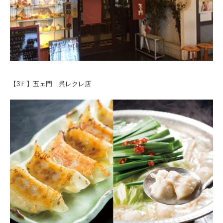
【3Ｆ】五ェ門 呉レクレ店