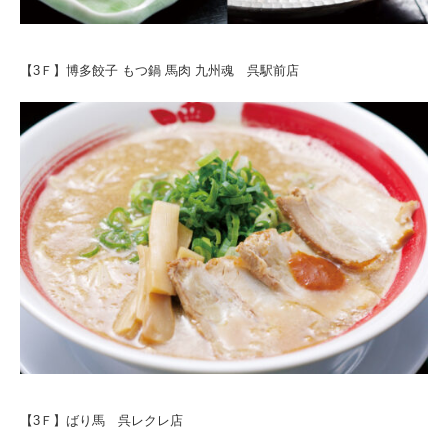
【3Ｆ】博多餃子 もつ鍋 馬肉 九州魂 呉駅前店
【3Ｆ】ばり馬 呉レクレ店