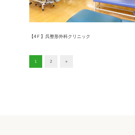
【4Ｆ】呉整形外科クリニック
1
2
»