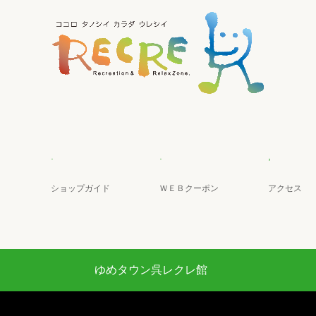
.
.
,
ショップガイド
ＷＥＢクーポン
アクセス
ゆめタウン呉レクレ館