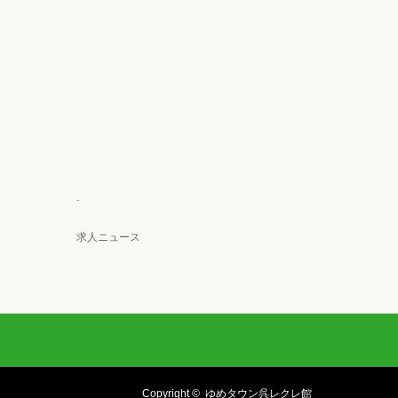
.
求人ニュース
Copyright ©
ゆめタウン呉レクレ館