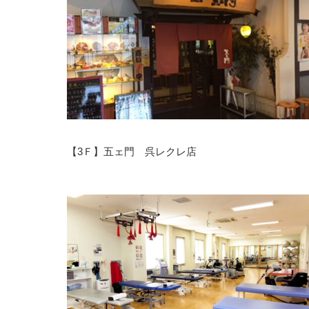
【3Ｆ】五ェ門 呉レクレ店