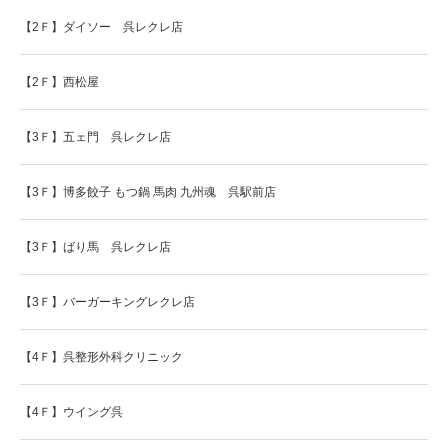
【2Ｆ】ダイソー 呉レクレ店
【2Ｆ】西松屋
【3Ｆ】五ェ門 呉レクレ店
【3Ｆ】博多餃子 もつ鍋 馬肉 九州魂 呉駅前店
【3Ｆ】ばり馬 呉レクレ店
【3Ｆ】バーガーキングレクレ店
【4Ｆ】呉整形外科クリニック
【4Ｆ】ウイング呉