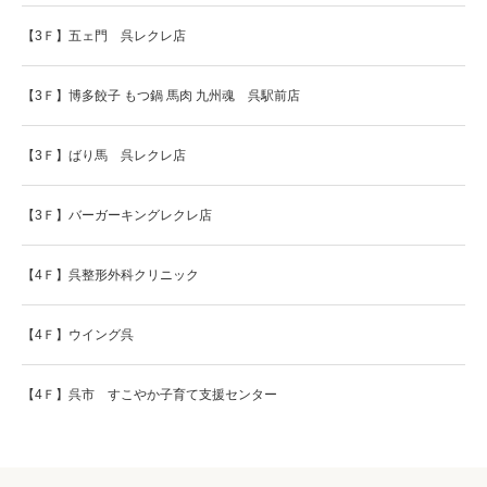
【3Ｆ】五ェ門 呉レクレ店
【3Ｆ】博多餃子 もつ鍋 馬肉 九州魂 呉駅前店
【3Ｆ】ばり馬 呉レクレ店
【3Ｆ】バーガーキングレクレ店
【4Ｆ】呉整形外科クリニック
【4Ｆ】ウイング呉
【4Ｆ】呉市 すこやか子育て支援センター